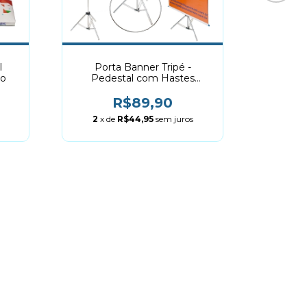
l
Porta Banner Tripé -
Cubo P
co
Pedestal com Hastes
30cm
Telescópicas
R$89,90
2
x de
R$44,95
sem juros
2
x 