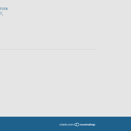
rora
P,