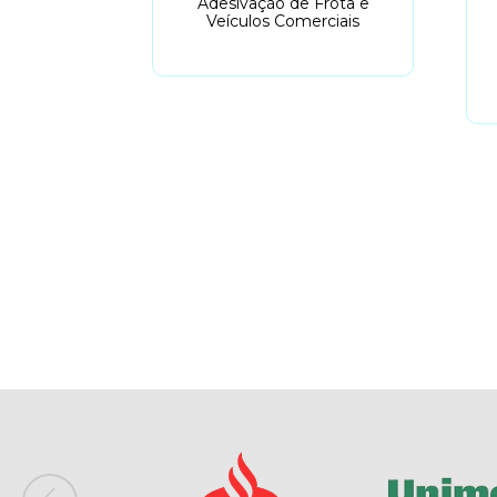
r de Chão
Adesivação de Frota e
Modelo 6)
Veículos Comerciais
,00
em juros