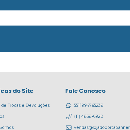
icas do Site
Fale Conosco
a de Trocas e Devoluções
5511994765238
tos
(11) 4858-6920
Somos
vendas@lojadoportabanner