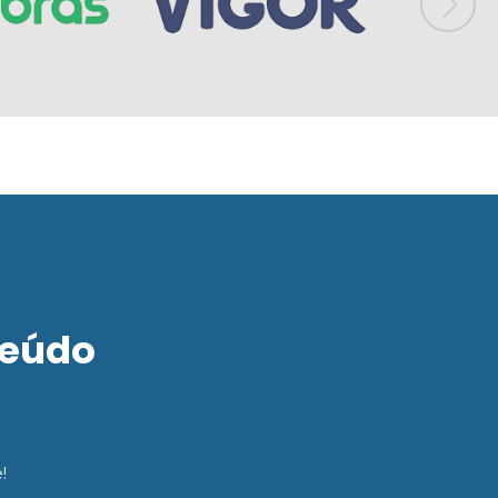
teúdo
!