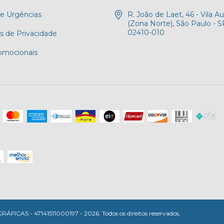
 e Urgências
R. João de Laet, 46 - Vila Au
(Zona Norte), São Paulo - S
02410-010
as de Privacidade
romocionais
AS - 47141511000197 - 2026. Todos os direitos reservados.