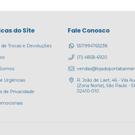
icas do Site
Fale Conosco
a de Trocas e Devoluções
5511994765238
tos
(11) 4858-6920
Somos
vendas@lojadoportabanner
 e Urgências
R. João de Laet, 46 - Vila Au
(Zona Norte), São Paulo - S
02410-010
as de Privacidade
romocionais