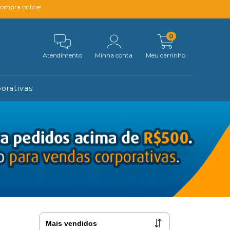
compra online!
0
Atendimento
Minha conta
Meu carrinho
orativas