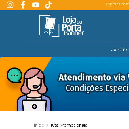
Explore um mu
Contato
Início
>
Kits Promocionais