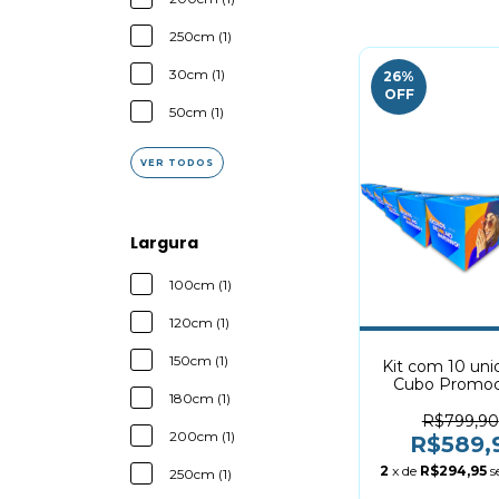
250cm (1)
30cm (1)
26
%
OFF
50cm (1)
VER TODOS
Largura
100cm (1)
120cm (1)
150cm (1)
Kit com 10 uni
Cubo Promoc
180cm (1)
30x30cm | Do
R$799,90
200cm (1)
R$589,
2
x de
R$294,95
s
250cm (1)