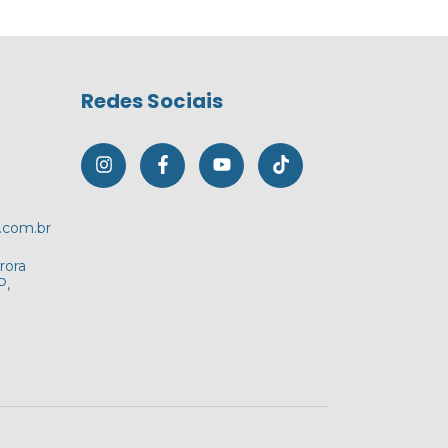
Redes Sociais
.com.br
rora
P,