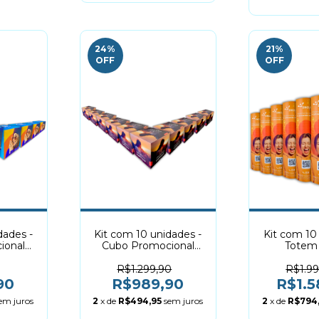
24
%
21
%
OFF
OFF
dades -
Kit com 10 unidades -
Kit com 10
ional
Cubo Promocional
Totem
brável
40x40cm | Dobrável
50x160cm 
Dobr
R$1.299,90
R$1.9
90
R$989,90
R$1.5
em juros
2
x de
R$494,95
sem juros
2
x de
R$794