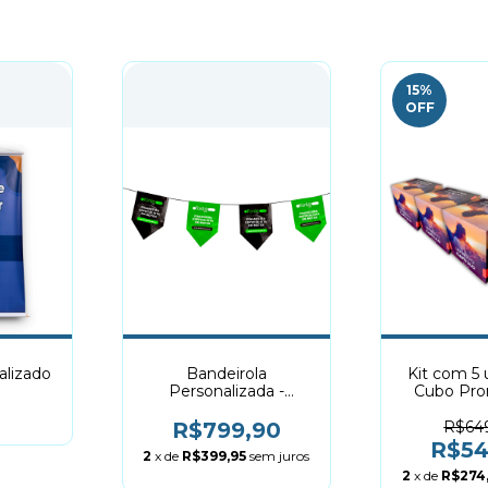
15
%
OFF
alizado
Bandeirola
Kit com 5 
Personalizada -
Cubo Pro
Bandeirinhas
40x40cm |
Promocional
R$799,90
R$64
R$54
2
x de
R$399,95
sem juros
2
x de
R$274