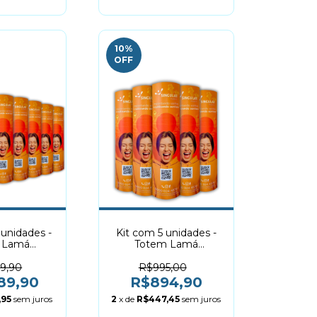
10
%
OFF
 unidades -
Kit com 5 unidades -
 Lamá
Totem Lamá
Elíptico |
50x160cm Elíptico |
ável
Dobrável
99,90
R$995,00
89,90
R$894,90
,95
sem juros
2
x de
R$447,45
sem juros