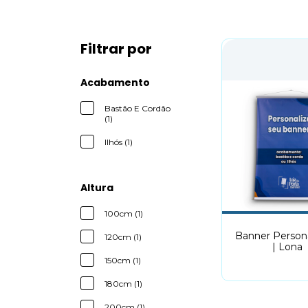
Filtrar por
Acabamento
Bastão E Cordão
(1)
Ilhós (1)
Altura
100cm (1)
Banner Person
120cm (1)
| Lona
150cm (1)
180cm (1)
200cm (1)