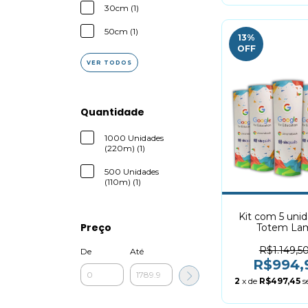
30cm (1)
50cm (1)
13
%
OFF
VER TODOS
Quantidade
1000 Unidades
(220m) (1)
500 Unidades
(110m) (1)
Kit com 5 unid
Preço
Totem La
60x190cm Elíp
Dobráve
R$1.149,5
De
Até
R$994,
2
x de
R$497,45
s