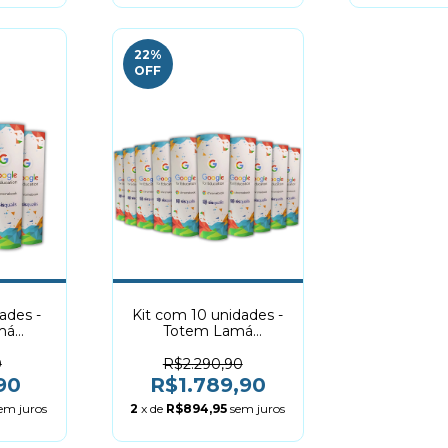
22
%
OFF
ades -
Kit com 10 unidades -
má
Totem Lamá
tico |
60x190cm Elíptico |
l
Dobrável
0
R$2.290,90
90
R$1.789,90
em juros
2
x de
R$894,95
sem juros