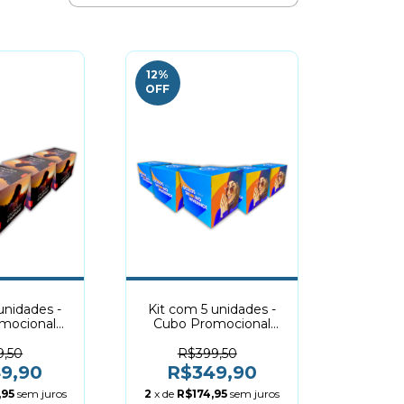
12
%
OFF
unidades -
Kit com 5 unidades -
mocional
Cubo Promocional
 Dobrável
30x30cm | Dobrável
9,50
R$399,50
9,90
R$349,90
,95
sem juros
2
x de
R$174,95
sem juros