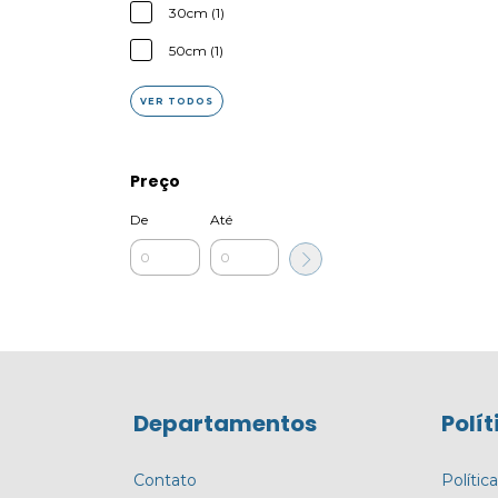
30cm (1)
50cm (1)
VER TODOS
Preço
De
Até
Departamentos
Polít
Contato
Polític