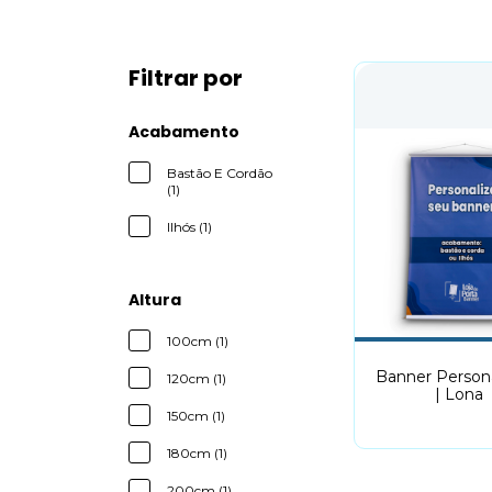
Filtrar por
Acabamento
Bastão E Cordão
(1)
Ilhós (1)
Altura
100cm (1)
Banner Person
120cm (1)
| Lona
150cm (1)
180cm (1)
200cm (1)