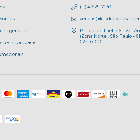
tos
(11) 4858-6920
Somos
vendas@lojadoportabanner
 e Urgências
R. João de Laet, 46 - Vila Au
(Zona Norte), São Paulo - S
02410-010
as de Privacidade
romocionais