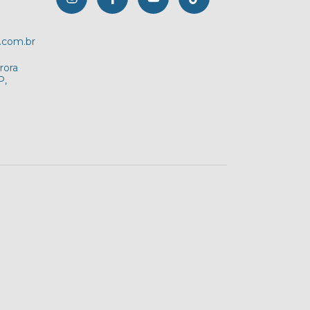
.com.br
rora
P,