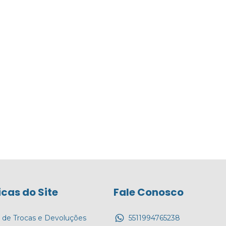
icas do Site
Fale Conosco
a de Trocas e Devoluções
5511994765238