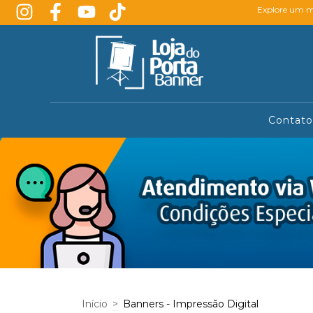
Explore um mu
Contato
Início
>
Banners - Impressão Digital