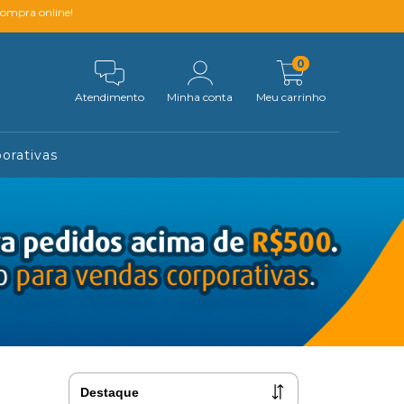
compra online!
0
Atendimento
Minha conta
Meu carrinho
orativas