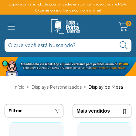
Explore um mundo de possibilidades em comunicação visual e PDV.
Experiência incrível de compra online!
0
Início
>
Displays Personalizados
>
Display de Mesa
Filtrar