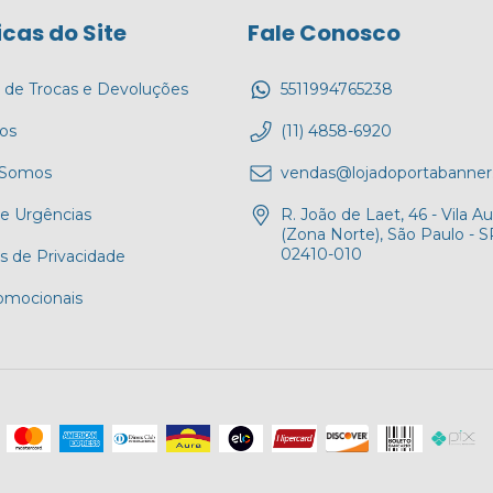
icas do Site
Fale Conosco
a de Trocas e Devoluções
5511994765238
tos
(11) 4858-6920
Somos
vendas@lojadoportabanner
 e Urgências
R. João de Laet, 46 - Vila Au
(Zona Norte), São Paulo - S
02410-010
as de Privacidade
romocionais