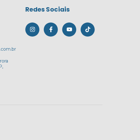
Redes Sociais
.com.br
rora
P,