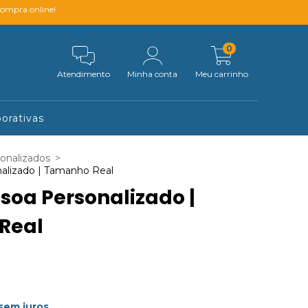
compra online!
0
Atendimento
Minha conta
Meu carrinho
orativas
sonalizados
>
alizado | Tamanho Real
soa Personalizado |
Real
sem juros