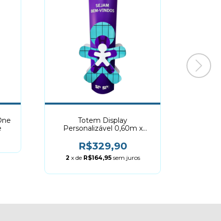
One
Totem Display
Displa
e
Personalizável 0,60m x
1,90m - Lamá
R$329,90
2
x d
2
x de
R$164,95
sem juros