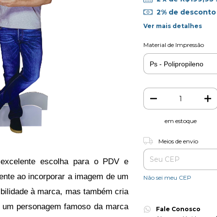
2% de desconto
Ver mais detalhes
Material de Impressão
em estoque
Entregas para o CEP:
Meios de envio
excelente escolha para o PDV e 
ente ao incorporar a imagem de um 
Não sei meu CEP
ibilidade à marca, mas também cria 
de um personagem famoso da marca 
Fale Conosco