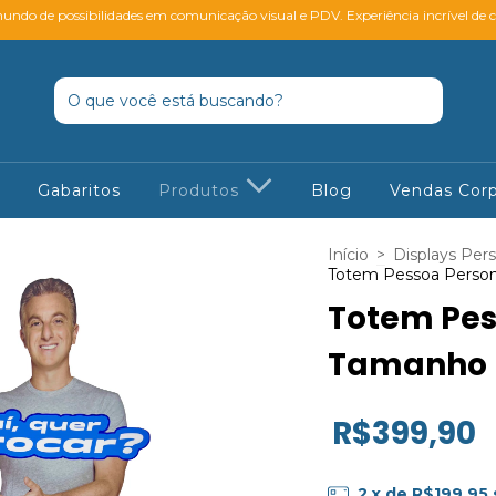
ndo de possibilidades em comunicação visual e PDV. Experiência incrível de 
Gabaritos
Produtos
Blog
Vendas Corp
Início
>
Displays Per
Totem Pessoa Person
Totem Pes
Tamanho 
R$399,90
2
x de
R$199,95