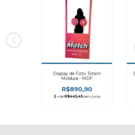
- Triedro
Display de Foto Totem
Moldura - MDF
R$890,90
2
x de
R$445,45
sem juros