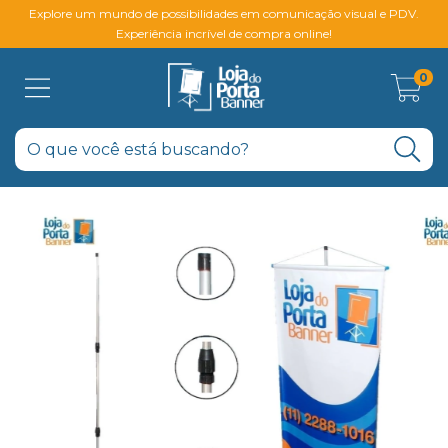
Explore um mundo de possibilidades em comunicação visual e PDV.
Experiência incrível de compra online!
0