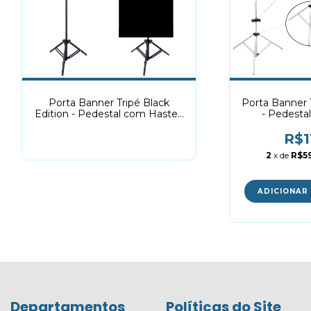
Porta Banner Tripé Black
Porta Banner 
Edition - Pedestal com Hastes
- Pedesta
Telescópicas
tele
R$1
2
x de
R$5
ADICIONAR
Departamentos
Políticas do Site