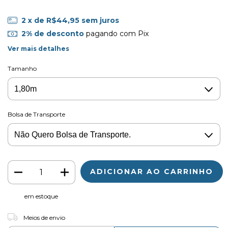
2
x de
R$44,95
sem juros
2% de desconto
pagando com Pix
Ver mais detalhes
Tamanho
Bolsa de Transporte
em estoque
ALTERAR CEP
Entregas para o CEP:
Meios de envio