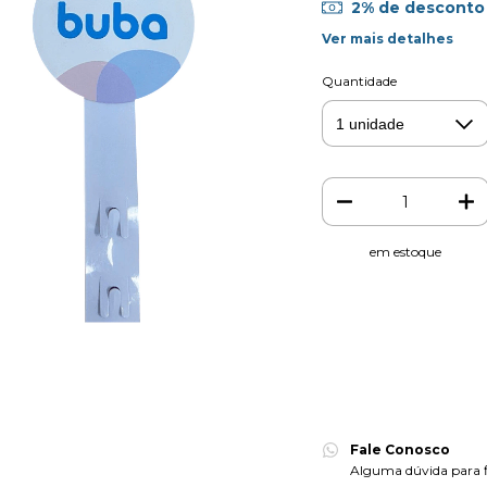
2% de desconto
Ver mais detalhes
Quantidade
em estoque
Meios de envio
Entregas para o CEP:
Faça login
e use seus dad
Não sei meu CEP
Fale Conosco
Alguma dúvida para fi