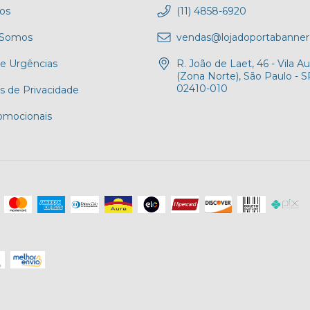
tos
(11) 4858-6920
Somos
vendas@lojadoportabanner
 e Urgências
R. João de Laet, 46 - Vila Au
(Zona Norte), São Paulo - S
02410-010
as de Privacidade
romocionais