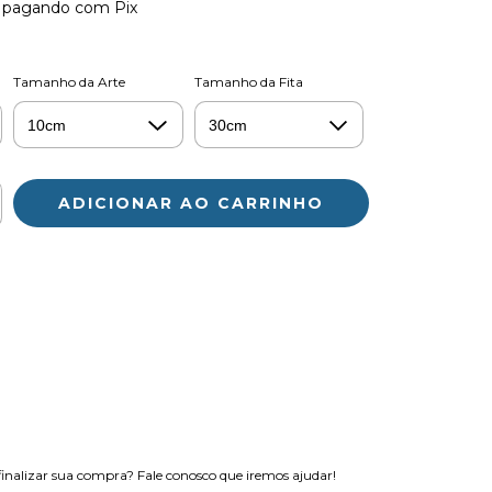
pagando com Pix
Tamanho da Arte
Tamanho da Fita
ALTERAR CEP
CALCULAR
os de entrega
nalizar sua compra? Fale conosco que iremos ajudar!