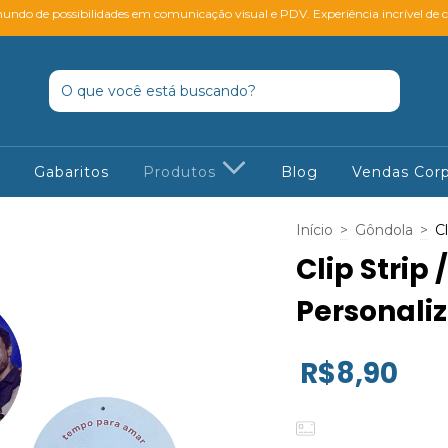
ndo de possibilidades em comunicação visual e PDV. Experiência incrível de 
Gabaritos
Produtos
Blog
Vendas Corp
Início
>
Gôndola
>
Cl
Clip Strip 
Personali
R$8,90