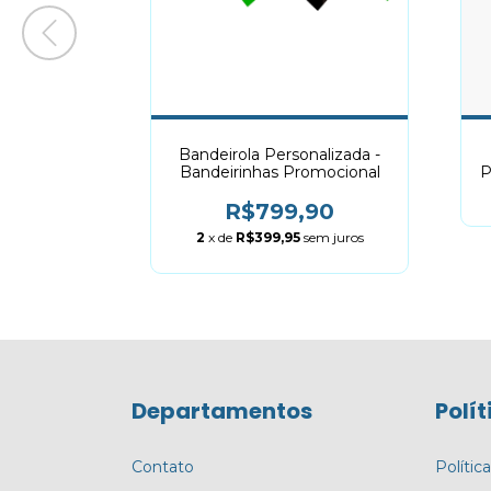
ndola
Bandeirola Personalizada -
ada
Bandeirinhas Promocional
P
R$799,90
2
x de
R$399,95
sem juros
Departamentos
Polít
Contato
Polític