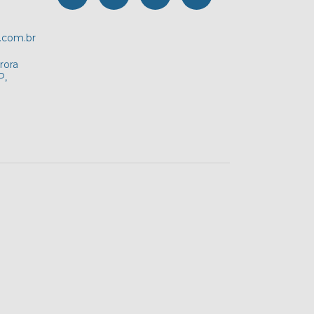
.com.br
rora
P,