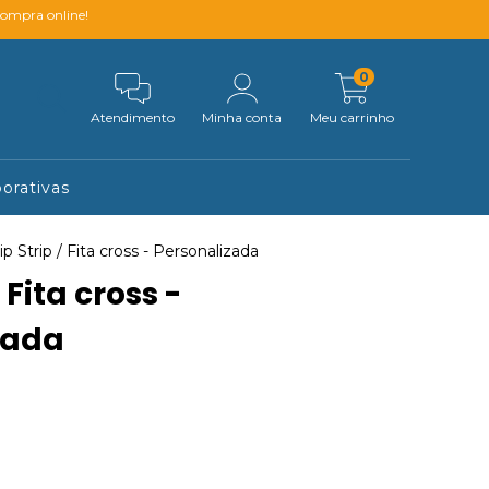
compra online!
0
Atendimento
Minha conta
Meu carrinho
orativas
ip Strip / Fita cross - Personalizada
/ Fita cross -
zada